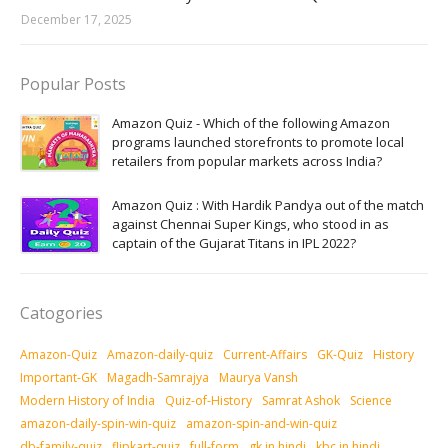
December 17, 2025
Popular Posts
Amazon Quiz - Which of the following Amazon
programs launched storefronts to promote local
retailers from popular markets across India?
Amazon Quiz : With Hardik Pandya out of the match
against Chennai Super Kings, who stood in as
captain of the Gujarat Titans in IPL 2022?
Catogories
Amazon-Quiz
Amazon-daily-quiz
Current-Affairs
GK-Quiz
History
Important-GK
Magadh-Samrajya
Maurya Vansh
Modern History of India
Quiz-of-History
Samrat Ashok
Science
amazon-daily-spin-win-quiz
amazon-spin-and-win-quiz
db-family-quiz
flipkart-quiz
full-form
gk in hindi
kbc in hindi