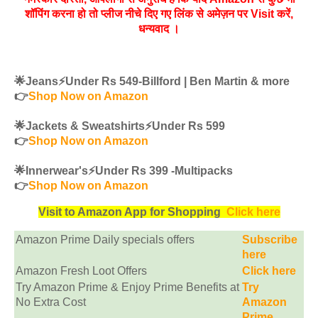
शॉपिंग करना हो तो प्लीज नीचे दिए गए लिंक से अमेज़न पर Visit करें,
धन्‍यवाद ।
🌟Jeans⚡️Under Rs 549-Billford | Ben Martin & more
👉
Shop Now on Amazon
🌟Jackets & Sweatshirts⚡️Under Rs 599
👉
Shop Now on Amazon
🌟Innerwear's⚡️Under Rs 399 -Multipacks
👉
Shop Now on Amazon
Visit to Amazon App for Shopping
Click here
Amazon Prime Daily specials offers
Subscribe
here
Amazon Fresh Loot Offers
Click here
Try Amazon Prime & Enjoy Prime Benefits at
Try
No Extra Cost
Amazon
Prime