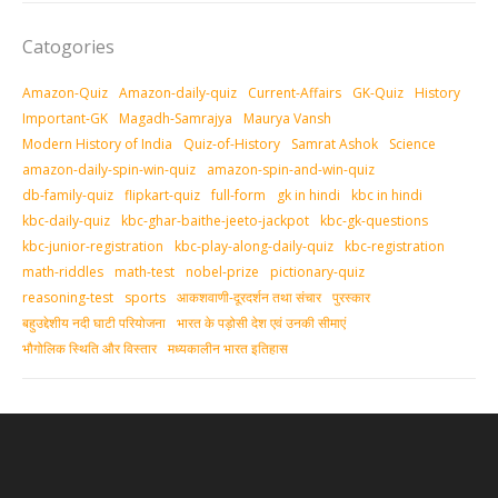
Catogories
Amazon-Quiz
Amazon-daily-quiz
Current-Affairs
GK-Quiz
History
Important-GK
Magadh-Samrajya
Maurya Vansh
Modern History of India
Quiz-of-History
Samrat Ashok
Science
amazon-daily-spin-win-quiz
amazon-spin-and-win-quiz
db-family-quiz
flipkart-quiz
full-form
gk in hindi
kbc in hindi
kbc-daily-quiz
kbc-ghar-baithe-jeeto-jackpot
kbc-gk-questions
kbc-junior-registration
kbc-play-along-daily-quiz
kbc-registration
math-riddles
math-test
nobel-prize
pictionary-quiz
reasoning-test
sports
आकशवाणी-दूरदर्शन तथा संचार
पुरस्‍कार
बहुउद्देशीय नदी घाटी परियोजना
भारत के पड़ोसी देश एवं उनकी सीमाएं
भौगोलिक स्थिति और विस्तार
मध्‍यकालीन भारत इतिहास