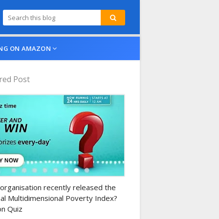
NG ON AMAZON
red Post
n-daily-quiz
organisation recently released the
al Multidimensional Poverty Index?
n Quiz