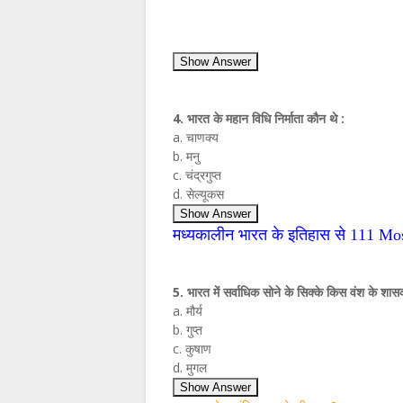
Show Answer
4. भारत के महान विधि निर्माता कौन थे :
a. चाणक्‍य
b. मनु
c. चंद्रगुप्‍त
d. सेल्‍यूकस
Show Answer
मध्‍यकालीन भारत के इतिहास से
111 Mos
5. भारत में सर्वाधिक सोने के सिक्‍के किस वंश के शास
a. मौर्य
b. गुप्‍त
c. कुषाण
d. मुगल
Show Answer