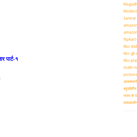
Magadh
Modern 
Samrat
amazon-
amazon
flipkart
kbc-dai
kbc-gk-
ार पार्ट-१
kbc-pla
math-ri
piction
:
आकशवाणी-
बहुउद्देश
भारत के प
मध्‍यकाल