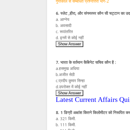
गुप्तकाल से सम्बंधित प्रश्नोत्तरी भाग-2
6. स्‍लेट ,हीरा, और संगमरमर कौन सी चट्टान का उद
a. आग्‍नेय
b. अवसादी
c. रूपांतरित
d. इनमें से कोई नहीं
Show Answer
7. भारत के वर्तमान कैबिनेट सचिव कौन है :
a.हसमुख अधिया
b.अजीत सेठी
c.प्रदीप कुमार सिन्‍हा
d.उपरोक्‍त में कोई नहीं
Show Answer
Latest Current Affairs Qu
8. 1 डिग्री अक्षांश कितने किलोमीटर को निरूपित कर
a. 321 किमी.
b. 111 किमी.