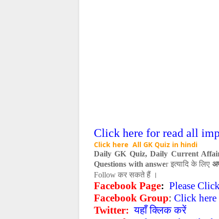
Click here for read all im
Click here All GK Quiz in hindi
Daily GK Quiz, Daily Current Affa
इत्‍यादि के लिए
अ
Questions with answe
r
कर सकते हैं ।
Follow
Facebook Page
:
Please Click
Facebook Group
:
Click here
Twitter:
यहाँ क्लिक करें