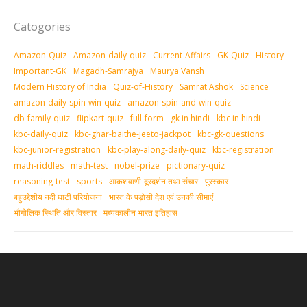
Catogories
Amazon-Quiz
Amazon-daily-quiz
Current-Affairs
GK-Quiz
History
Important-GK
Magadh-Samrajya
Maurya Vansh
Modern History of India
Quiz-of-History
Samrat Ashok
Science
amazon-daily-spin-win-quiz
amazon-spin-and-win-quiz
db-family-quiz
flipkart-quiz
full-form
gk in hindi
kbc in hindi
kbc-daily-quiz
kbc-ghar-baithe-jeeto-jackpot
kbc-gk-questions
kbc-junior-registration
kbc-play-along-daily-quiz
kbc-registration
math-riddles
math-test
nobel-prize
pictionary-quiz
reasoning-test
sports
आकशवाणी-दूरदर्शन तथा संचार
पुरस्‍कार
बहुउद्देशीय नदी घाटी परियोजना
भारत के पड़ोसी देश एवं उनकी सीमाएं
भौगोलिक स्थिति और विस्तार
मध्‍यकालीन भारत इतिहास