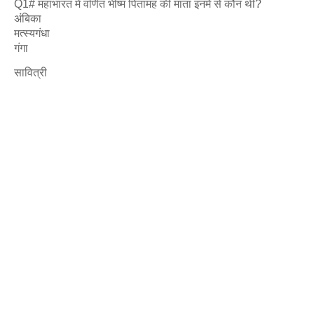
Q1# महाभारत में वर्णित भीष्म पितामह की माता इनमें से कौन थीं?
अंबिका
मत्स्यगंधा
गंगा
सावित्री