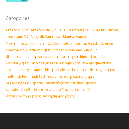
Catogories
Amazon-Quiz
Amazon-daily-quiz
Current-Affairs
GK-Quiz
History
Important-GK
Magadh-Samrajya
Maurya Vansh
Modern History of India
Quiz-of-History
Samrat Ashok
Science
amazon-daily-spin-win-quiz
amazon-spin-and-win-quiz
db-family-quiz
flipkart-quiz
full-form
gk in hindi
kbc in hindi
kbc-daily-quiz
kbc-ghar-baithe-jeeto-jackpot
kbc-gk-questions
kbc-junior-registration
kbc-play-along-daily-quiz
kbc-registration
math-riddles
math-test
nobel-prize
pictionary-quiz
reasoning-test
sports
आकशवाणी-दूरदर्शन तथा संचार
पुरस्‍कार
बहुउद्देशीय नदी घाटी परियोजना
भारत के पड़ोसी देश एवं उनकी सीमाएं
भौगोलिक स्थिति और विस्तार
मध्‍यकालीन भारत इतिहास