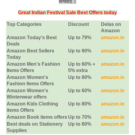
धन्‍यवाद ।
Great Indian Festival Sale Best Offers today
Top Categories
Discount
Delas on
Amazon
Amazon Today's Best
Up to 79%
amazon.in
Deals
Amazon Best Sellers
Up to 90%
amazon.in
Today
Amazon Men's Fashion
Up to 60% +
amazon.in
Items Offers
5% extra
Amazon Women's
Up to 80%
amazon.in
Fashion Items Offers
Amazon Women's
Up to 60%
amazon.in
Winterwear offers
Amazon Kids Clothing
Up to 80%
amazon.in
items Offers
Amazon Book items offers
Up to 70%
amazon.in
Best deals on Stationery
Up to 80%
amazon.in
Supplies