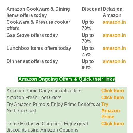
Amazon Cookware & Dining
Discount
Delas on
items offers today
Amazon
Cookware & Presure cooker
Up to
amazon.in
offers
70%
Gas Stove offers today
Up to
amazon.in
70%
Lunchbox items offers today
Up to
amazon.in
75%
Dinner set offers today
Up to
amazon.in
80%
Amazon Ongoing Offers & Quick their links
Amazon Prime Daily specials offers
Click here
Amazon Fresh Loot Offers
Click here
Try Amazon Prime & Enjoy Prime Benefits at
Try
No Extra Cost
Amazon
Prime
Prime Exclusive Coupons -Enjoy great
Click here
discounts using Amazon Coupons