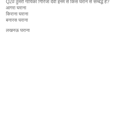
Q2# ठुमरी गायिका गिरिजा देवी इनमें से किस घराने से सम्बद्ध हैं?
आगरा घराना
किराना घराना
बनारस घराना
लखनऊ घराना