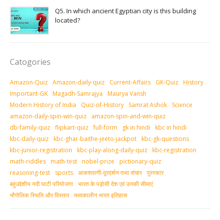
Q5. In which ancient Egyptian city is this building
located?
Catogories
Amazon-Quiz
Amazon-daily-quiz
Current-Affairs
GK-Quiz
History
Important-GK
Magadh-Samrajya
Maurya Vansh
Modern History of India
Quiz-of-History
Samrat Ashok
Science
amazon-daily-spin-win-quiz
amazon-spin-and-win-quiz
db-family-quiz
flipkart-quiz
full-form
gk in hindi
kbc in hindi
kbc-daily-quiz
kbc-ghar-baithe-jeeto-jackpot
kbc-gk-questions
kbc-junior-registration
kbc-play-along-daily-quiz
kbc-registration
math-riddles
math-test
nobel-prize
pictionary-quiz
reasoning-test
sports
आकशवाणी-दूरदर्शन तथा संचार
पुरस्‍कार
बहुउद्देशीय नदी घाटी परियोजना
भारत के पड़ोसी देश एवं उनकी सीमाएं
भौगोलिक स्थिति और विस्तार
मध्‍यकालीन भारत इतिहास